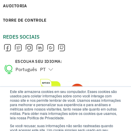
AUDITORIA
TORRE DE CONTROLE
REDES SOCIAIS
ESCOLHA SEU IDIOMA:
Português
PT
English
EN
Este site armazena cookies em seu computador. Esses cookies são
usados para coletar informações sobre como você interage com
nosso site e nos permite lembrar de você. Usamos essas informações
para melhorar e personalizar sua experiência e para análises e
métricas sobre nossos visitantes, tanto nesse site quanto em outras
mídias. Para obter mais informações sobre os cookies que usamos,
leia nossa Política de Privacidade.
Se você recusar, suas informações não serão rastreadas quando
você acessar este site. Um cookie simples será usado em seu