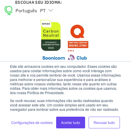
ESCOLHA SEU IDIOMA:
Português
PT
English
EN
Este site armazena cookies em seu computador. Esses cookies são
usados para coletar informações sobre como você interage com
nosso site e nos permite lembrar de você. Usamos essas informações
para melhorar e personalizar sua experiência e para análises e
ESTE SITE USA COOKIES E DADOS PESSOAIS DE ACORDO COM OS
métricas sobre nossos visitantes, tanto nesse site quanto em outras
mídias. Para obter mais informações sobre os cookies que usamos,
NOSSOS TERMOS DE USO E AVISO DE PRIVACIDADE.
leia nossa Política de Privacidade.
Se você recusar, suas informações não serão rastreadas quando
você acessar este site. Um cookie simples será usado em seu
INTELIPOST | TODOS OS DIREITOS RESERVADOS
navegador para lembrar sobre sua preferência de não ser rastreado.
Configurações de cookies
Aceitar tudo
Recusar tudo
DESENVOLVIMENTO: