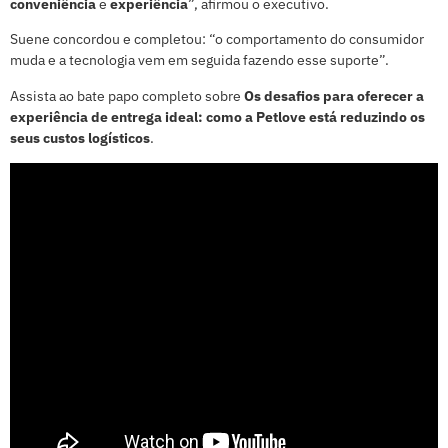
conveniência
e
experiência
”, afirmou o executivo.
Suene concordou e completou: “o comportamento do consumidor
muda e a tecnologia vem em seguida fazendo esse suporte”.
Assista ao bate papo completo sobre
Os desafios para oferecer a
experiência de entrega ideal: como a Petlove está reduzindo os
seus custos logísticos
.