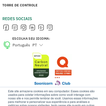
TORRE DE CONTROLE
REDES SOCIAIS
ESCOLHA SEU IDIOMA:
Português
PT
English
EN
Este site armazena cookies em seu computador. Esses cookies são
usados para coletar informações sobre como você interage com
nosso site e nos permite lembrar de você. Usamos essas informações
para melhorar e personalizar sua experiência e para análises e
ESTE SITE USA COOKIES E DADOS PESSOAIS DE ACORDO COM OS
métricas sobre nossos visitantes, tanto nesse site quanto em outras