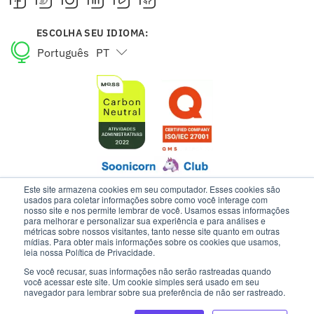
ESCOLHA SEU IDIOMA:
Português
PT
English
EN
Este site armazena cookies em seu computador. Esses cookies são
usados para coletar informações sobre como você interage com
nosso site e nos permite lembrar de você. Usamos essas informações
para melhorar e personalizar sua experiência e para análises e
ESTE SITE USA COOKIES E DADOS PESSOAIS DE ACORDO COM OS
métricas sobre nossos visitantes, tanto nesse site quanto em outras
NOSSOS TERMOS DE USO E AVISO DE PRIVACIDADE.
mídias. Para obter mais informações sobre os cookies que usamos,
leia nossa Política de Privacidade.
Se você recusar, suas informações não serão rastreadas quando
INTELIPOST | TODOS OS DIREITOS RESERVADOS
você acessar este site. Um cookie simples será usado em seu
navegador para lembrar sobre sua preferência de não ser rastreado.