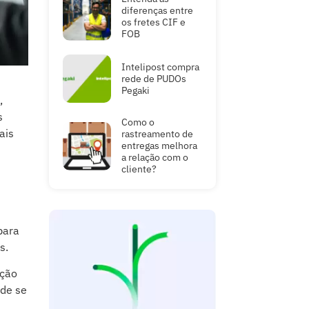
diferenças entre
os fretes CIF e
FOB
Intelipost compra
rede de PUDOs
Pegaki
,
s
Como o
ais
rastreamento de
entregas melhora
a relação com o
cliente?
para
s.
ução
ode se