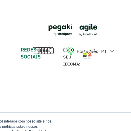
REDES
ESCOLHA
Português
PT
English
EN
SOCIAIS
SEU
IDIOMA:
ê interage com nosso site e nos
e métricas sobre nossos