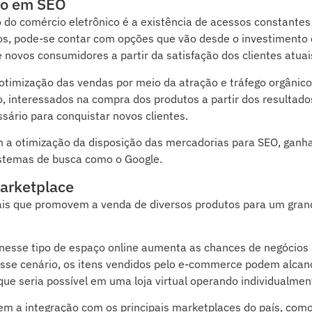
co em SEO
do comércio eletrônico é a existência de acessos constantes
os, pode-se contar com opções que vão desde o investimento
 novos consumidores a partir da satisfação dos clientes atuai
 otimização das vendas por meio da atração e tráfego orgânico
to, interessados na compra dos produtos a partir dos resultado
sário para conquistar novos clientes.
m a otimização da disposição das mercadorias para SEO, ganh
istemas de busca como o Google.
marketplace
uais que promovem a venda de diversos produtos para um gran
nesse tipo de espaço online aumenta as chances de negócios
sse cenário, os itens vendidos pelo e-commerce podem alcan
e seria possível em uma loja virtual operando individualmen
m a integração com os principais marketplaces do país, co