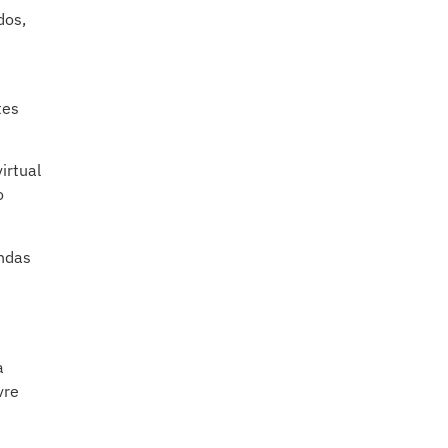
dos,
tes
irtual
o
ndas
a
vre