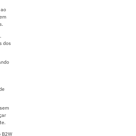
 ao
 em
s.
.
s dos
ando
de
 sem
çar
te.
mo B2W