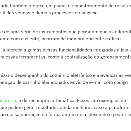
otado também ofereça um painel de monitoramento de resulta
al das vendas e demais processos do negócio.
de uma série de instrumentos que permitam que as diferen
ento com o cliente
, ocorram de maneira eficiente e eficaz.
á ofereça algumas dessas funcionalidades integradas à loja v
om essas ferramentas, como a centralização do gerenciament
izar o desempenho do comércio eletrônico e alavancar as ve
peração de carrinho abandonado, envio de e-mail com código
inaturas
e de recompra automática. Esses são exemplos de
 que podem gerar resultados ainda melhores caso a plataform
ução dessa operação de forma automática, deixando o gestor li