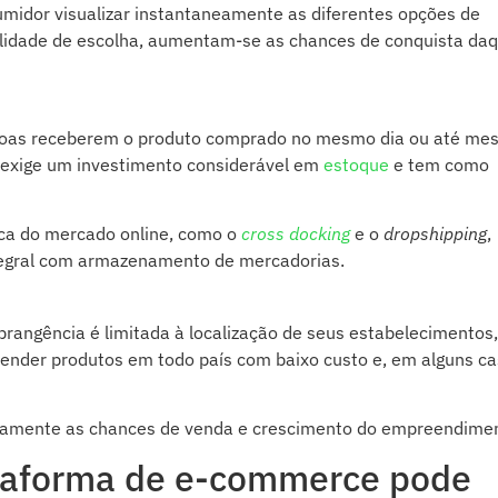
sumidor visualizar instantaneamente as diferentes opções de
lidade de escolha, aumentam-se as chances de conquista da
soas receberem o produto comprado no mesmo dia ou até me
exige um investimento considerável em
estoque
e tem como
ica do mercado online, como o
cross docking
e o
dropshipping
,
egral com armazenamento de mercadorias.
abrangência é limitada à localização de seus estabelecimentos,
vender produtos em todo país com baixo custo e, em alguns ca
camente as chances de venda e crescimento do empreendime
ataforma de e-commerce pode