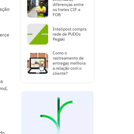
diferenças entre
ração
os fretes CIF e
FOB
Intelipost compra
rede de PUDOs
merce
Pegaki
Como o
.
rastreamento de
entregas melhora
a relação com o
cliente?
 a
end
,
 do