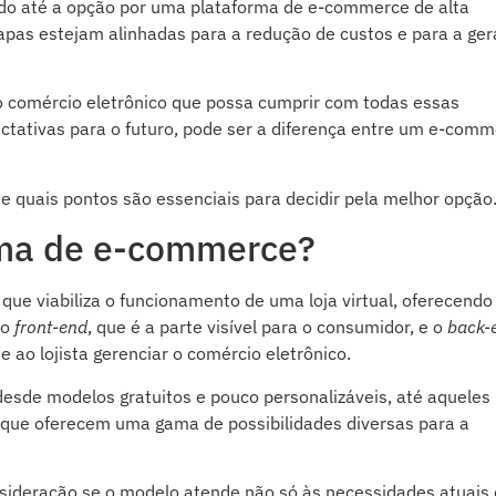
do até a opção por uma plataforma de e-commerce de alta
apas estejam alinhadas para a redução de custos e para a ge
do comércio eletrônico que possa cumprir com todas essas
ectativas para o futuro, pode ser a diferença entre um e-com
 e quais pontos são essenciais para decidir pela melhor opção
rma de e-commerce?
e viabiliza o funcionamento de uma loja virtual, oferecendo
 o
front-end
, que é a parte visível para o consumidor, e o
back-
e ao lojista gerenciar o comércio eletrônico.
desde modelos gratuitos e pouco personalizáveis, até aqueles
, que oferecem uma gama de possibilidades diversas para a
nsideração se o modelo atende não só às necessidades atuais