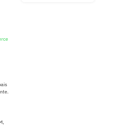
erce
pais
nte.
M,