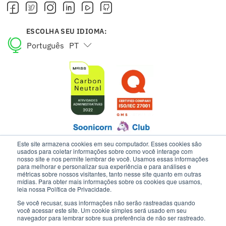
ESCOLHA SEU IDIOMA:
Português
PT
English
EN
Este site armazena cookies em seu computador. Esses cookies são
usados para coletar informações sobre como você interage com
nosso site e nos permite lembrar de você. Usamos essas informações
para melhorar e personalizar sua experiência e para análises e
ESTE SITE USA COOKIES E DADOS PESSOAIS DE ACORDO COM OS
métricas sobre nossos visitantes, tanto nesse site quanto em outras
NOSSOS TERMOS DE USO E AVISO DE PRIVACIDADE.
mídias. Para obter mais informações sobre os cookies que usamos,
leia nossa Política de Privacidade.
Se você recusar, suas informações não serão rastreadas quando
INTELIPOST | TODOS OS DIREITOS RESERVADOS
você acessar este site. Um cookie simples será usado em seu
navegador para lembrar sobre sua preferência de não ser rastreado.