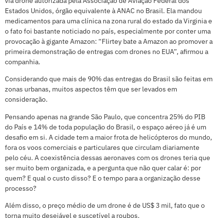
via drone autorizada pela Associação de Aviação Federal dos
Estados Unidos, órgão equivalente à ANAC no Brasil. Ela mandou
medicamentos para uma clínica na zona rural do estado da Virginia e
o fato foi bastante noticiado no país, especialmente por conter uma
provocação à gigante Amazon: “Flirtey bate a Amazon ao promover a
primeira demonstração de entregas com drones no EUA”, afirmou a
companhia.
Considerando que mais de 90% das entregas do Brasil são feitas em
zonas urbanas, muitos aspectos têm que ser levados em
consideração.
Pensando apenas na grande São Paulo, que concentra 25% do PIB
do País e 14% de toda população do Brasil, o espaço aéreo já é um
desafio em si. A cidade tem a maior frota de helicópteros do mundo,
fora os voos comerciais e particulares que circulam diariamente
pelo céu. A coexistência dessas aeronaves com os drones teria que
ser muito bem organizada, e a pergunta que não quer calar é: por
quem? E qual o custo disso? E o tempo para a organização desse
processo?
Além disso, o preço médio de um drone é de US$ 3 mil, fato que o
torna muito desejável e suscetível a roubos.