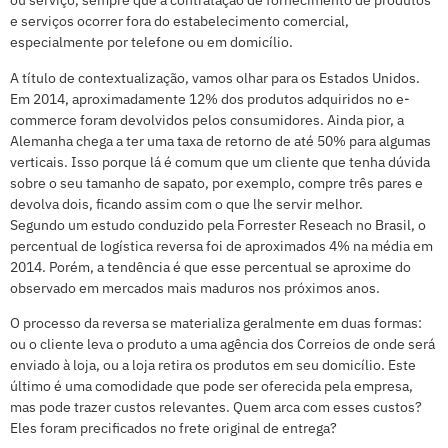
ou serviço, sempre que a contratação de fornecimento de produtos
e serviços ocorrer fora do estabelecimento comercial,
especialmente por telefone ou em domicílio.
A título de contextualização, vamos olhar para os Estados Unidos.
Em 2014, aproximadamente 12% dos produtos adquiridos no e-
commerce foram devolvidos pelos consumidores. Ainda pior, a
Alemanha chega a ter uma taxa de retorno de até 50% para algumas
verticais. Isso porque lá é comum que um cliente que tenha dúvida
sobre o seu tamanho de sapato, por exemplo, compre três pares e
devolva dois, ficando assim com o que lhe servir melhor.
Segundo um estudo conduzido pela Forrester Reseach no Brasil, o
percentual de logística reversa foi de aproximados 4% na média em
2014. Porém, a tendência é que esse percentual se aproxime do
observado em mercados mais maduros nos próximos anos.
O processo da reversa se materializa geralmente em duas formas:
ou o cliente leva o produto a uma agência dos Correios de onde será
enviado à loja, ou a loja retira os produtos em seu domicílio. Este
último é uma comodidade que pode ser oferecida pela empresa,
mas pode trazer custos relevantes. Quem arca com esses custos?
Eles foram precificados no frete original de entrega?