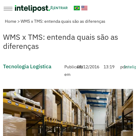
ENTRAR
Home
>
WMS x TMS: entenda quais são as diferenças
WMS x TMS: entenda quais são as
diferenças
Tecnologia Logística
Publicado
08/12/2016
13:19
por:
Inteli
em