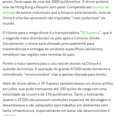
pouso. Será capaz de voar até 2000 quilômetros. O drone poderia
voar de Hong Kong a Pequim sem parar. Comparada aos
drones de
entrega
de pactos individuais que a Amazon está testando, este da
China é uma das aeronaves não tripuladas “mais poderosas” do
mundo.
O cliente para o mega-drone é a transportadora “
SF Express
“, que é
o segundo maior distribuidor no país após o Correios chinês.
Inicialmente, o drone será utilizado principalmente para
transferências e entregas de produtos específicos (alimentos,
remédios) nas regiões mais remotas do país.
Porém a maior barreira para o uso real de drones na China é a
questão da licença. A operação do grande AT200 neste momento é
considerado “revolucionária” mas é apenas liberada para testes.
Além do drone aéreo, o SF Express também testou um drone anfíbio
em julho, que pode transportar até 250 quilos de carga com uma
velocidade de cruzeiro de 170 quilômetros. Tanto o hidroavião
quanto o AT200 não possuem condições especiais de decolagem e
desembarque e são adequados para trabalhar em ambientes sem
tanta infraestrutura, especialmente em áreas não desenvolvidas e