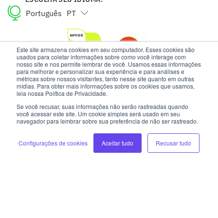
Português
PT
English
EN
Este site armazena cookies em seu computador. Esses cookies são
usados para coletar informações sobre como você interage com
nosso site e nos permite lembrar de você. Usamos essas informações
para melhorar e personalizar sua experiência e para análises e
métricas sobre nossos visitantes, tanto nesse site quanto em outras
mídias. Para obter mais informações sobre os cookies que usamos,
leia nossa Política de Privacidade.
Se você recusar, suas informações não serão rastreadas quando
você acessar este site. Um cookie simples será usado em seu
navegador para lembrar sobre sua preferência de não ser rastreado.
ESTE SITE USA COOKIES E DADOS PESSOAIS DE ACORDO COM OS
Configurações de cookies
Aceitar tudo
Recusar tudo
NOSSOS TERMOS DE USO E AVISO DE PRIVACIDADE.
INTELIPOST | TODOS OS DIREITOS RESERVADOS
DESENVOLVIMENTO: