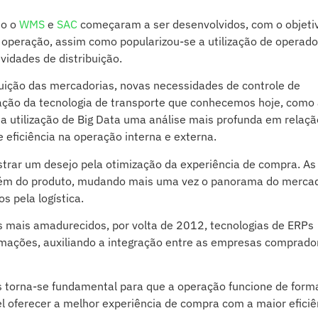
mo o
WMS
e
SAC
começaram a ser desenvolvidos, com o objeti
a operação, assim como popularizou-se a utilização de operad
ividades de distribuição.
uição das mercadorias, novas necessidades de controle de
tação da tecnologia de transporte que conhecemos hoje, como
 a utilização de Big Data uma análise mais profunda em relaçã
 eficiência na operação interna e externa.
rar um desejo pela otimização da experiência de compra. As
lém do produto, mudando mais uma vez o panorama do merca
s pela logística.
s mais amadurecidos, por volta de 2012, tecnologias de ERPs
rmações, auxiliando a integração entre as empresas comprado
s torna-se fundamental para que a operação funcione de form
el oferecer a melhor experiência de compra com a maior eficiê