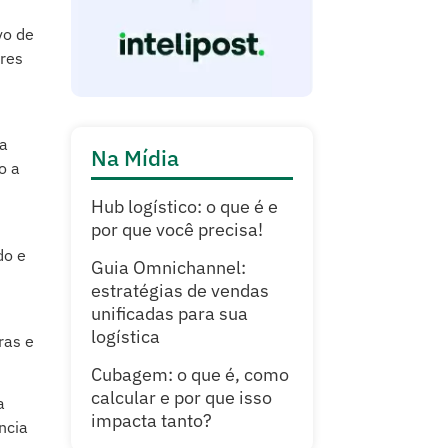
vo de
ores
 a
Na Mídia
o a
Hub logístico: o que é e
por que você precisa!
do e
Guia Omnichannel:
estratégias de vendas
unificadas para sua
logística
ras e
Cubagem: o que é, como
calcular e por que isso
a
impacta tanto?
ncia