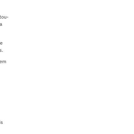
tou-
 a
de
s.
tem
is