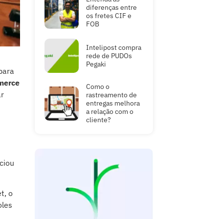
diferenças entre
os fretes CIF e
FOB
Intelipost compra
rede de PUDOs
Pegaki
para
merce
Como o
ar
rastreamento de
entregas melhora
a relação com o
cliente?
ciou
t, o
oles