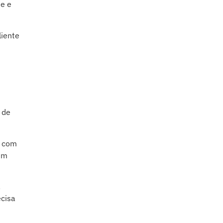
ne e
liente
 de
, com
em
,
ecisa