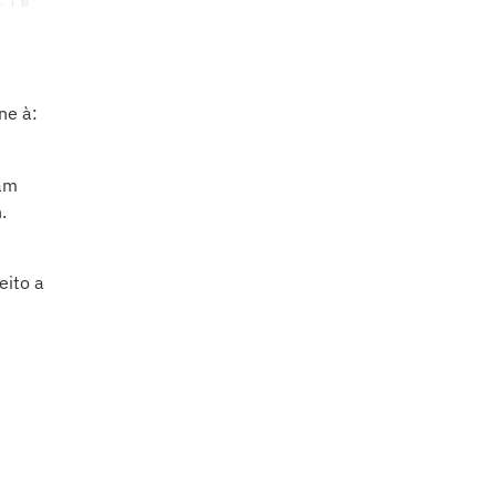
ne à:
ram
.
eito a