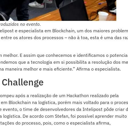
oduzidos no evento.
elipost e especialista em Blockchain, um dos maiores proble
o entre os atores dos processos – não à toa, esta é uma das r
 melhor. E assim que conhecemos e identificamos o potencia
eendemos que a tecnologia em si possibilita a resolução dos 
 maneira melhor e mais eficiente.” Afirma o especialista.
h Challenge
rompeu após a realização de um Hackathon realizado pela
 em Blockchain na logística, porém mais voltado para o proce
e evento, o time de desenvolvedores da Intelipost pôde criar 
a logística. De acordo com Stefan, foi possível aprender muito
itações do processo, pois, como o especialista afirma,