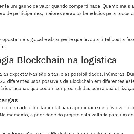
senta um ganho de valor quando compartilhada. Quanto mais 
ero de participantes, maiores serão os benefícios para todos o
roposta mais global e abrangente que levou a Intelipost a faz
to.
gia Blockchain na logística
a as expectativas são altas, e as possibilidades, inúmeras. Du
23 diferentes usos possíveis da Blockchain em diferentes esf
á vários lacunas que podem ser preenchidas com a sua utilizaçã
cargas
 do mercado é fundamental para aprimorar e desenvolver o p
. No momento, a prioridade do projeto está voltada para um do
 das informações para a Blockchain, foram realizadas duas