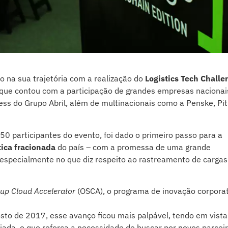
o na sua trajetória com a realização do
Logistics Tech Challe
ue contou com a participação de grandes empresas nacionai
ess do Grupo Abril, além de multinacionais como a Penske, Pi
0 participantes do evento, foi dado o primeiro passo para a
tica fracionada
do país – com a promessa de uma grande
 especialmente no que diz respeito ao rastreamento de cargas
tup Cloud Accelerator
(OSCA), o programa de inovação corporat
sto de 2017, esse avanço ficou mais palpável, tendo em vista
liada, o que reforça a necessidade de buscar por novos parcei