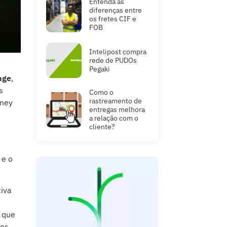
diferenças entre
os fretes CIF e
FOB
Intelipost compra
rede de PUDOs
Pegaki
nge
,
s
Como o
rastreamento de
tney
entregas melhora
a relação com o
cliente?
 e o
iva
 que
ros