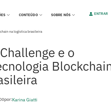
ENTRAR
ÕES
CONTEÚDO
SOBRE NÓS
hain na logística brasileira
 Challenge e o
ecnologia Blockchai
asileira
por:
00
Karina Giatti