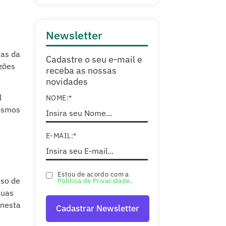
Newsletter
mas da
Cadastre o seu e-mail e
azões
receba as nossas
novidades
l
NOME:*
mesmos
E-MAIL:*
Estou de acordo com a
sso de
Política de Privacidade
.
duas
 nesta