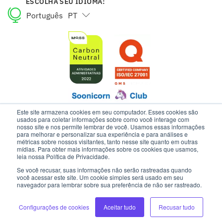
ESCOLHA SEU IDIOMA:
Português
PT
English
EN
Este site armazena cookies em seu computador. Esses cookies são
usados para coletar informações sobre como você interage com
nosso site e nos permite lembrar de você. Usamos essas informações
para melhorar e personalizar sua experiência e para análises e
ESTE SITE USA COOKIES E DADOS PESSOAIS DE ACORDO COM OS
métricas sobre nossos visitantes, tanto nesse site quanto em outras
NOSSOS TERMOS DE USO E AVISO DE PRIVACIDADE.
mídias. Para obter mais informações sobre os cookies que usamos,
leia nossa Política de Privacidade.
Se você recusar, suas informações não serão rastreadas quando
INTELIPOST | TODOS OS DIREITOS RESERVADOS
você acessar este site. Um cookie simples será usado em seu
navegador para lembrar sobre sua preferência de não ser rastreado.
Configurações de cookies
Aceitar tudo
Recusar tudo
DESENVOLVIMENTO: