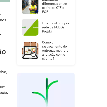
diferenças entre
os fretes CIF e
FOB
o
enos
Intelipost compra
rede de PUDOs
Pegaki
a
Como o
rastreamento de
ão
entregas melhora
a relação com o
cliente?
sive,
lgum
ócio.