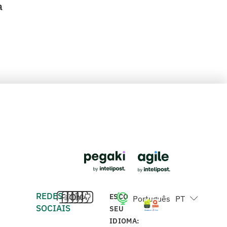
a
REDES
ESCOLHA
Português
PT
English
EN
SOCIAIS
SEU
IDIOMA: