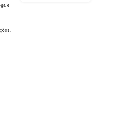
ega e
,
ções,