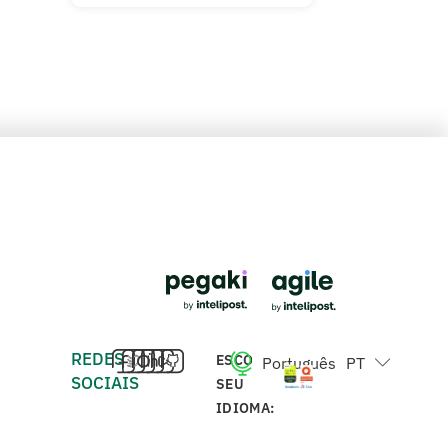
REDES
ESCOLHA
Português
PT
English
EN
SOCIAIS
SEU
IDIOMA: