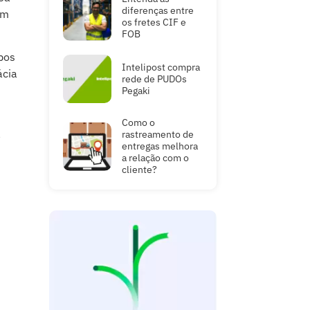
diferenças entre
êm
os fretes CIF e
FOB
ipos
Intelipost compra
ácia
rede de PUDOs
Pegaki
Como o
a
rastreamento de
entregas melhora
a relação com o
cliente?