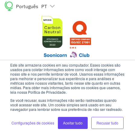
Português
PT
English
EN
Este site armazena cookies em seu computador. Esses cookies são
usados para coletar informações sobre como você interage com
nosso site e nos permite lembrar de você. Usamos essas informações
para melhorar e personalizar sua experiência e para análises e
ESTE SITE USA COOKIES E DADOS PESSOAIS DE ACORDO COM OS
métricas sobre nossos visitantes, tanto nesse site quanto em outras
NOSSOS TERMOS DE USO E AVISO DE PRIVACIDADE.
mídias. Para obter mais informações sobre os cookies que usamos,
leia nossa Política de Privacidade.
Se você recusar, suas informações não serão rastreadas quando
INTELIPOST | TODOS OS DIREITOS RESERVADOS
você acessar este site. Um cookie simples será usado em seu
navegador para lembrar sobre sua preferência de não ser rastreado.
DESENVOLVIMENTO:
Configurações de cookies
Aceitar tudo
Recusar tudo