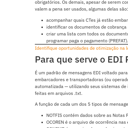
obrigatórios. Os demais, apesar de serem co
valem a pena ser usados, algumas delas são
acompanhar quais CTes já estão embarc
identificar os documentos de cobrança 
criar uma lista com todos os documento
programar paga o pagamento (PREFAT)
Identifique oportunidades de otimização na 
Para que serve o ED
É um padrão de mensagens EDI voltado para at
embarcadores e transportadoras (ou operado
automatizada — utilizando seus sistemas d
feitas em arquivos .txt.
A função de cada um dos 5 tipos de mensage
NOTFIS contém dados sobre as Notas F
OCOREN é o arquivo de ocorrência nas 
CONEMB é o arquivo dos conhecimento