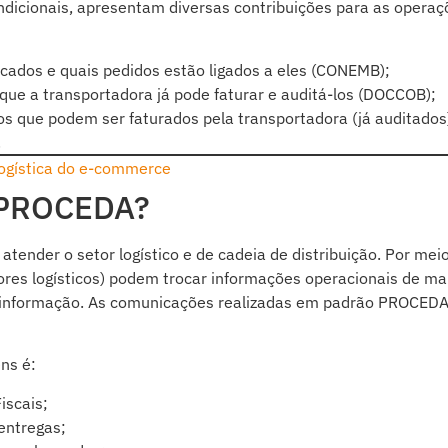
ndicionais, apresentam diversas contribuições para as operaç
:
ados e quais pedidos estão ligados a eles (CONEMB);
que a transportadora já pode faturar e auditá-los (DOCCOB);
s que podem ser faturados pela transportadora (já auditados
.
logística do e-commerce
I PROCEDA?
ender o setor logístico e de cadeia de distribuição. Por meio
res logísticos) podem trocar informações operacionais de ma
e informação. As comunicações realizadas em padrão PROCEDA
ns é:
iscais;
entregas;
s embarcados;