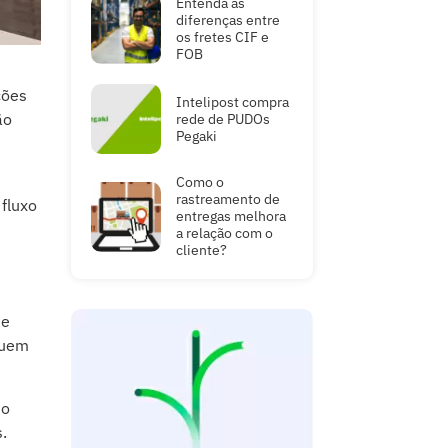
diferenças entre
os fretes CIF e
FOB
ções
Intelipost compra
ão
rede de PUDOs
Pegaki
Como o
rastreamento de
 fluxo
entregas melhora
a relação com o
cliente?
ue
quem
 o
.