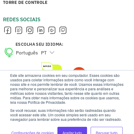
TORRE DE CONTROLE
REDES SOCIAIS
ESCOLHA SEU IDIOMA:
Português
PT
English
EN
Este site armazena cookies em seu computador. Esses cookies são
usados para coletar informações sobre como você interage com
nosso site e nos permite lembrar de você. Usamos essas informações
para melhorar e personalizar sua experiência e para análises e
métricas sobre nossos visitantes, tanto nesse site quanto em outras
mídias. Para obter mais informações sobre os cookies que usamos,
leia nossa Política de Privacidade.
Se você recusar, suas informações não serão rastreadas quando
você acessar este site. Um cookie simples será usado em seu
navegador para lembrar sobre sua preferência de não ser rastreado.
ESTE SITE USA COOKIES E DADOS PESSOAIS DE ACORDO COM OS
Configurações de cookies
Aceitar tudo
Recusar tudo
NOSSOS TERMOS DE USO E AVISO DE PRIVACIDADE.