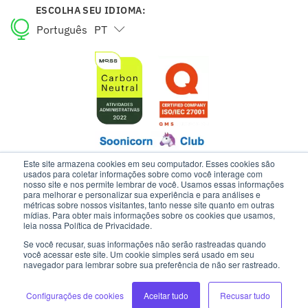
ESCOLHA SEU IDIOMA:
Português
PT
English
EN
Este site armazena cookies em seu computador. Esses cookies são
usados para coletar informações sobre como você interage com
nosso site e nos permite lembrar de você. Usamos essas informações
para melhorar e personalizar sua experiência e para análises e
ESTE SITE USA COOKIES E DADOS PESSOAIS DE ACORDO COM OS
métricas sobre nossos visitantes, tanto nesse site quanto em outras
NOSSOS TERMOS DE USO E AVISO DE PRIVACIDADE.
mídias. Para obter mais informações sobre os cookies que usamos,
leia nossa Política de Privacidade.
Se você recusar, suas informações não serão rastreadas quando
INTELIPOST | TODOS OS DIREITOS RESERVADOS
você acessar este site. Um cookie simples será usado em seu
navegador para lembrar sobre sua preferência de não ser rastreado.
Configurações de cookies
Aceitar tudo
Recusar tudo
DESENVOLVIMENTO: