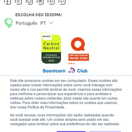
ESCOLHA SEU IDIOMA:
Português
PT
English
EN
Este site armazena cookies em seu computador. Esses cookies são
usados para coletar informações sobre como você interage com
nosso site e nos permite lembrar de você. Usamos essas informações
para melhorar e personalizar sua experiência e para análises e
ESTE SITE USA COOKIES E DADOS PESSOAIS DE ACORDO COM OS
métricas sobre nossos visitantes, tanto nesse site quanto em outras
NOSSOS TERMOS DE USO E AVISO DE PRIVACIDADE.
mídias. Para obter mais informações sobre os cookies que usamos,
leia nossa Política de Privacidade.
Se você recusar, suas informações não serão rastreadas quando
INTELIPOST | TODOS OS DIREITOS RESERVADOS
você acessar este site. Um cookie simples será usado em seu
navegador para lembrar sobre sua preferência de não ser rastreado.