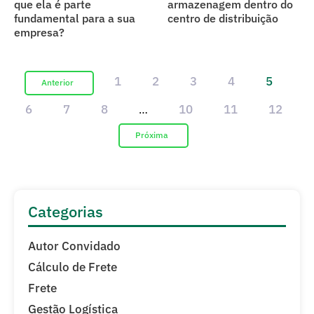
que ela é parte
armazenagem dentro do
fundamental para a sua
centro de distribuição
empresa?
1
2
3
4
5
6
7
8
10
11
12
…
Categorias
Autor Convidado
Cálculo de Frete
Frete
Gestão Logística