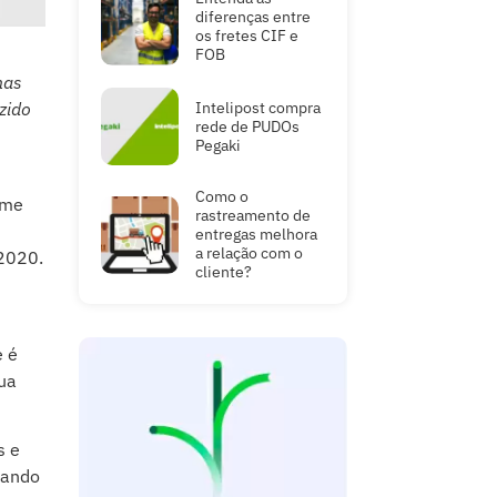
diferenças entre
os fretes CIF e
FOB
nas
Intelipost compra
zido
rede de PUDOs
Pegaki
Como o
ume
rastreamento de
entregas melhora
a relação com o
 2020.
cliente?
e é
sua
s e
rando