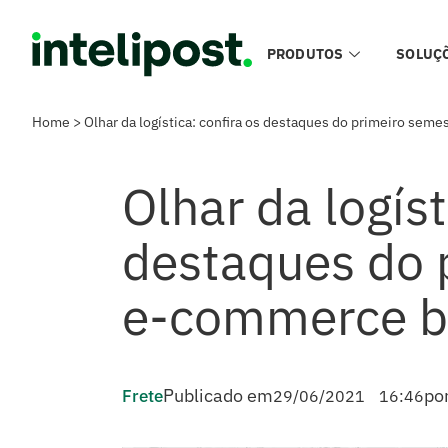
PRODUTOS
SOLUÇ
Home
>
Olhar da logística: confira os destaques do primeiro sem
Olhar da logíst
destaques do 
e-commerce br
Publicado em
por
Frete
29/06/2021
16:46