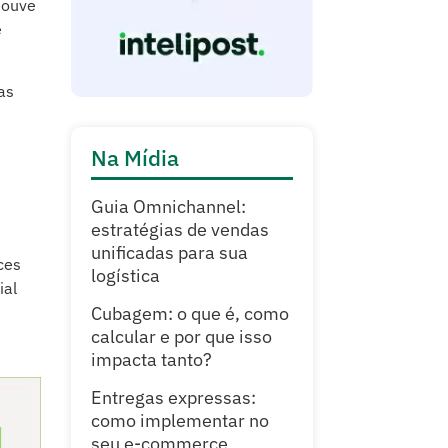
houve
e
as
Na Mídia
Guia Omnichannel:
estratégias de vendas
unificadas para sua
ces
logística
ial
Cubagem: o que é, como
calcular e por que isso
impacta tanto?
Entregas expressas:
como implementar no
seu e-commerce