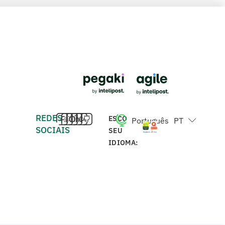
REDES
ESCOLHA
Português
PT
English
EN
SOCIAIS
SEU
IDIOMA: